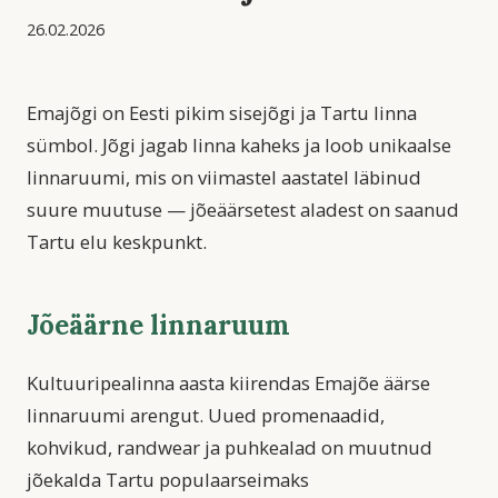
26.02.2026
Emajõgi on Eesti pikim sisejõgi ja Tartu linna
sümbol. Jõgi jagab linna kaheks ja loob unikaalse
linnaruumi, mis on viimastel aastatel läbinud
suure muutuse — jõeäärsetest aladest on saanud
Tartu elu keskpunkt.
Jõeäärne linnaruum
Kultuuripealinna aasta kiirendas Emajõe äärse
linnaruumi arengut. Uued promenaadid,
kohvikud, randwear ja puhkealad on muutnud
jõekalda Tartu populaarseimaks