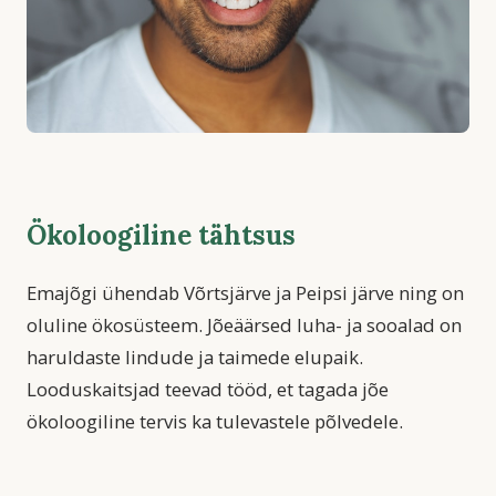
Ökoloogiline tähtsus
Emajõgi ühendab Võrtsjärve ja Peipsi järve ning on
oluline ökosüsteem. Jõeäärsed luha- ja sooalad on
haruldaste lindude ja taimede elupaik.
Looduskaitsjad teevad tööd, et tagada jõe
ökoloogiline tervis ka tulevastele põlvedele.