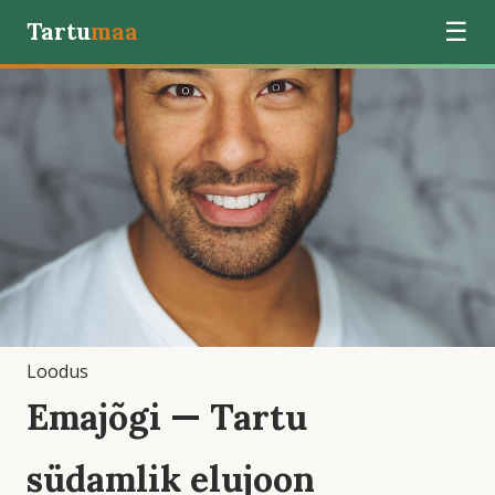
Tartu
maa
☰
Loodus
Emajõgi — Tartu
südamlik elujoon